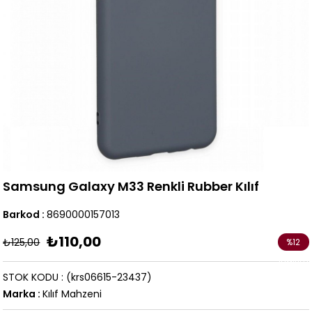
Samsung Galaxy M33 Renkli Rubber Kılıf
Barkod
:
8690000157013
₺110,00
₺125,00
%
12
İndirim
STOK KODU
(krs06615-23437)
Marka
:
Kılıf Mahzeni