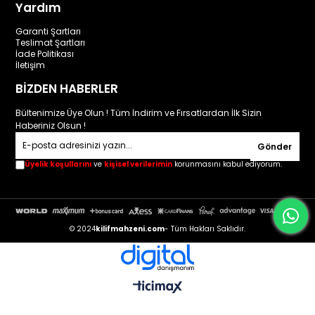
Yardım
Garanti Şartları
Teslimat Şartları
İade Politikası
İletişim
BİZDEN HABERLER
Bültenimize Üye Olun ! Tüm İndirim ve Fırsatlardan İlk Sizin
Haberiniz Olsun !
Gönder
Üyelik koşullarını
ve
kişisel verilerimin
korunmasını kabul ediyorum.
© 2024
kilifmahzeni.com
- Tüm Hakları Saklıdır.