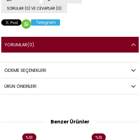
SORULAR (0) VE CEVAPLAR (0)
Telegram
YORUMLAR
(0)
ÖDEME SEÇENEKLERI
ÜRÜN ÖNERILERI
Benzer Ürünler
10
%13
%