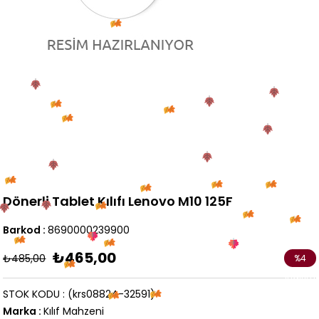
Dönerli Tablet Kılıfı Lenovo M10 125F
Barkod
:
8690000239900
₺465,00
₺485,00
%
4
İndirim
STOK KODU
(krs08824-32591)
Marka
:
Kılıf Mahzeni