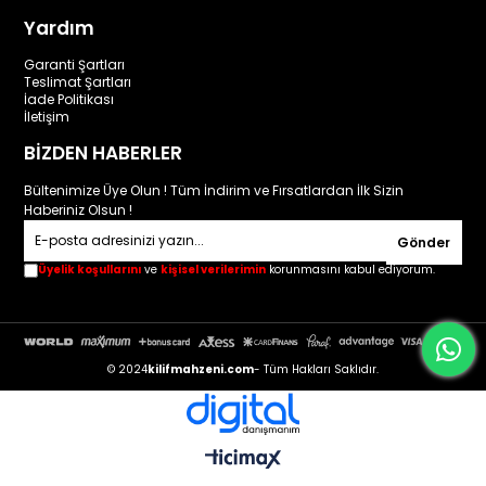
Yardım
Garanti Şartları
Teslimat Şartları
İade Politikası
İletişim
BİZDEN HABERLER
Bültenimize Üye Olun ! Tüm İndirim ve Fırsatlardan İlk Sizin
Haberiniz Olsun !
Gönder
Üyelik koşullarını
ve
kişisel verilerimin
korunmasını kabul ediyorum.
© 2024
kilifmahzeni.com
- Tüm Hakları Saklıdır.