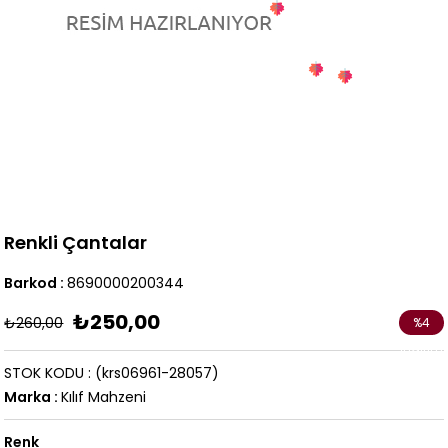
Renkli Çantalar
Barkod
:
8690000200344
₺250,00
₺260,00
%
4
İndirim
STOK KODU
(krs06961-28057)
Marka
:
Kılıf Mahzeni
Renk