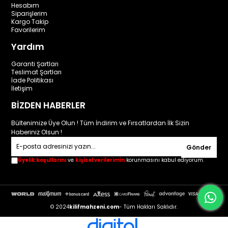
Hesabım
Siparişlerim
Kargo Takip
Favorilerim
Yardım
Garanti Şartları
Teslimat Şartları
İade Politikası
İletişim
BİZDEN HABERLER
Bültenimize Üye Olun ! Tüm İndirim ve Fırsatlardan İlk Sizin
Haberiniz Olsun !
Gönder
Üyelik koşullarını
ve
kişisel verilerimin
korunmasını kabul ediyorum.
© 2024
kilifmahzeni.com
- Tüm Hakları Saklıdır.