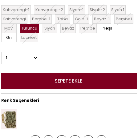
Kahverengi-1
Kahverengi-2
Siyah-1
Siyah-2
Siyah 1
Kahverengi
Pembe-1
Taba
Gold-1
Beyaz-1
Pembe1
Mavi
Turuncu
Siyah
Beyaz
Pembe
Yeşil
Gri
Lacivert
Renk Seçenekleri