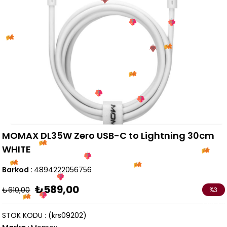
MOMAX DL35W Zero USB-C to Lightning 30cm
WHITE
Barkod
:
4894222056756
₺589,00
₺610,00
%
3
İndirim
STOK KODU
(krs09202)