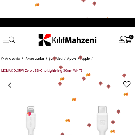
0
Anasayfa
Aksesuarlar
Şarj Aleti
Apple
Apple
MOMAX DL35W Zero USB-C to Lightning 30cm WHITE