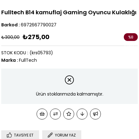
Fulltech B14 kamuflaj Gaming Oyuncu Kulaklığı
Barkod
:
6972667790027
₺275,00
₺300,00
%
8
İndirim
STOK KODU
(krs05793)
Marka
:
FullTech
Ürün stoklarımızda kalmamıştır.
TAVSIYE ET
YORUM YAZ