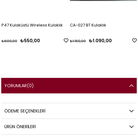
P47 Kulaküstü Wireless Kulaklık
CA-027 BT Kulaklık
₺550,00
₺1.090,00
₺600,00
₺1.150,00
YORUMLAR
(0)
ÖDEME SEÇENEKLERI
ÜRÜN ÖNERILERI