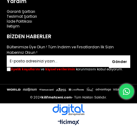
Yardım
Garanti Şartları
Teslimat Şartları
İade Politikası
İletişim
BİZDEN HABERLER
Bültenimize Üye Olun ! Tüm İndirim ve Fırsatlardan İlk Sizin
Haberiniz Olsun !
Gönder
Üyelik koşullarını
ve
kişisel verilerimin
korunmasını kabul ediyorum.
© 2024
kilifmahzeni.com
- Tüm Hakları Saklıdır.