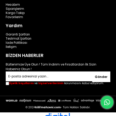
Hesabım
Siparişlerim
Kargo Takip
Favorilerim
Yardım
Garanti Şartları
Teslimat Şartları
İade Politikası
İletişim
BİZDEN HABERLER
Bültenimize Üye Olun ! Tüm İndirim ve Fırsatlardan İlk Sizin
Haberiniz Olsun !
Gönder
Üyelik koşullarını
ve
kişisel verilerimin
korunmasını kabul ediyorum.
© 2024
kilifmahzeni.com
- Tüm Hakları Saklıdır.