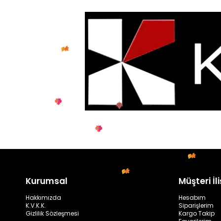
Kurumsal
Müşteri İli
Hakkımızda
Hesabım
K.V.K.K.
Siparişlerim
Gizlilik Sözleşmesi
Kargo Takip