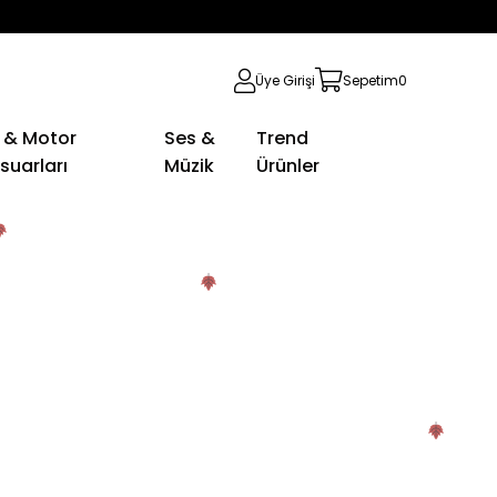
Üye Girişi
Sepetim
0
 & Motor
Ses &
Trend
suarları
Müzik
Ürünler