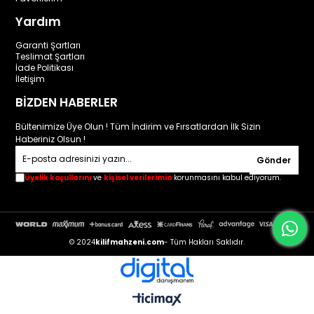
Yardım
Garanti Şartları
Teslimat Şartları
İade Politikası
İletişim
BİZDEN HABERLER
Bültenimize Üye Olun ! Tüm İndirim ve Fırsatlardan İlk Sizin
Haberiniz Olsun !
Gönder
Üyelik koşullarını
ve
kişisel verilerimin
korunmasını kabul ediyorum.
© 2024
kilifmahzeni.com
- Tüm Hakları Saklıdır.