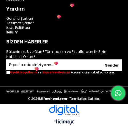
Yardım
Garanti Şartları
Teslimat Şartları
İade Politikası
İletişim
BİZDEN HABERLER
Bültenimize Üye Olun ! Tüm İndirim ve Fırsatlardan İlk Sizin
Haberiniz Olsun !
Gönder
Üyelik koşullarını
ve
kişisel verilerimin
korunmasını kabul ediyorum.
© 2024
kilifmahzeni.com
- Tüm Hakları Saklıdır.