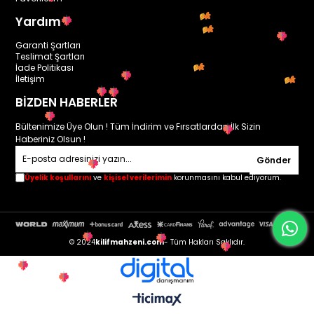
Yardım
Garanti Şartları
Teslimat Şartları
İade Politikası
İletişim
BİZDEN HABERLER
Bültenimize Üye Olun ! Tüm İndirim ve Fırsatlardan İlk Sizin
Haberiniz Olsun !
Gönder
Üyelik koşullarını
ve
kişisel verilerimin
korunmasını kabul ediyorum.
© 2024
kilifmahzeni.com
- Tüm Hakları Saklıdır.