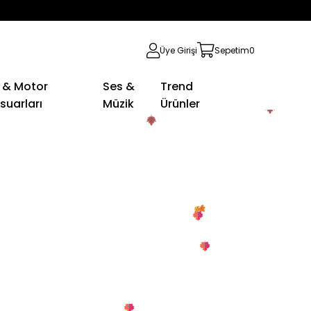
Üye Girişi
Sepetim
0
 & Motor
Ses &
Trend
suarları
Müzik
Ürünler