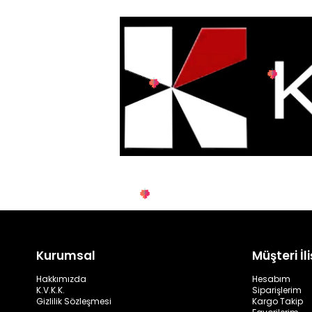
Kurumsal
Müşteri İli
Hakkımızda
Hesabım
K.V.K.K.
Siparişlerim
Gizlilik Sözleşmesi
Kargo Takip