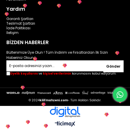
Yardım
Garanti Şartları
Teslimat Şartları
İade Politikası
İletişim
BİZDEN HABERLER
Bültenimize Üye Olun ! Tüm İndirim ve Fırsatlardan İlk Sizin
Haberiniz Olsun !
Gönder
Üyelik koşullarını
ve
kişisel verilerimin
korunmasını kabul ediyorum.
© 2024
kilifmahzeni.com
- Tüm Hakları Saklıdır.