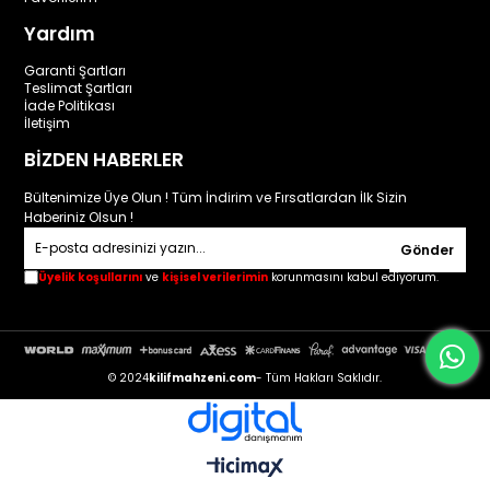
Yardım
Garanti Şartları
Teslimat Şartları
İade Politikası
İletişim
BİZDEN HABERLER
Bültenimize Üye Olun ! Tüm İndirim ve Fırsatlardan İlk Sizin
Haberiniz Olsun !
Gönder
Üyelik koşullarını
ve
kişisel verilerimin
korunmasını kabul ediyorum.
© 2024
kilifmahzeni.com
- Tüm Hakları Saklıdır.