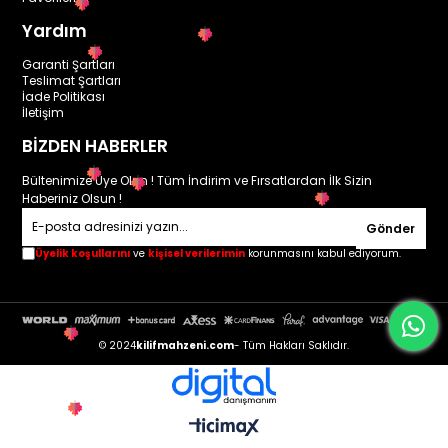
Yardım
Garanti Şartları
Teslimat Şartları
İade Politikası
İletişim
BİZDEN HABERLER
Bültenimize Üye Olun ! Tüm İndirim ve Fırsatlardan İlk Sizin
Haberiniz Olsun !
Gönder
Üyelik koşullarını
ve
kişisel verilerimin
korunmasını kabul ediyorum.
© 2024
kilifmahzeni.com
- Tüm Hakları Saklıdır.